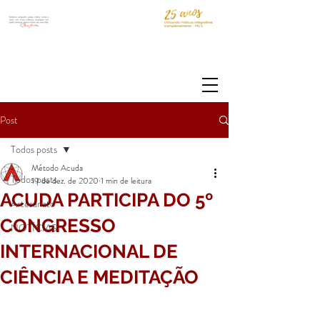
Post
Todos posts
Método Acuda
Todos posts
19 de dez. de 2020
1 min de leitura
ACUDA PARTICIPA DO 5º
Artesanato
CONGRESSO
NOTÍCIAS
INTERNACIONAL DE
CIÊNCIA E MEDITAÇÃO