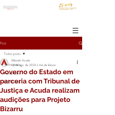
Post
Todos posts
Método Acuda
Todos posts
24 de ago. de 2023
2 min de leitura
Governo do Estado em
Artesanato
parceria com Tribunal de
NOTÍCIAS
Justiça e Acuda realizam
audições para Projeto
Bizarru