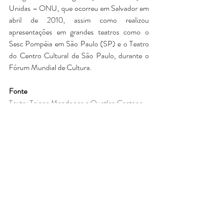
Unidas – ONU, que ocorreu em Salvador em 
abril de 2010, assim como realizou 
apresentações em grandes teatros como o 
Sesc Pompéia em São Paulo (SP) e o Teatro 
do Centro Cultural de São Paulo, durante o 
Fórum Mundial de Cultura.
Fonte
Texto: Taiana Mendonça e Quetlen Caetano
Fotos: Larysse Rodrigues
Secom - Governo de Rondônia
Disponível em: 
https://rondonia.ro.gov.br/governo-do-
estado-em-parceria-com-tribunal-de-
justica-e-acuda-realizam-audicoes-para-
retorno-do-projeto-teatral-bizarrus/