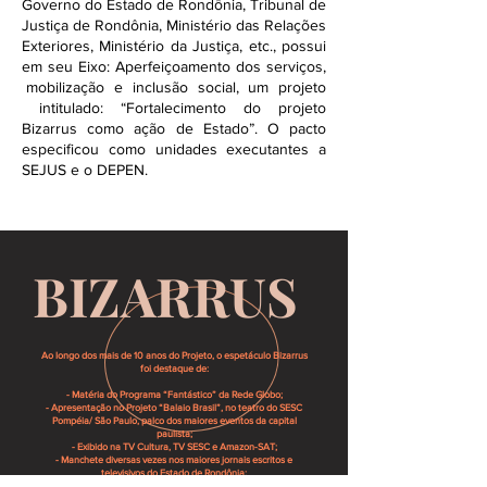
Governo do Estado de Rondônia, Tribunal de
Justiça de Rondônia, Ministério das Relações
Exteriores, Ministério da Justiça, etc., possui
em seu Eixo: Aperfeiçoamento dos serviços,
mobilização e inclusão social, um projeto
intitulado: “Fortalecimento do projeto
Bizarrus como ação de Estado”. O pacto
especificou como unidades executantes a
SEJUS e o DEPEN.
BIZARRUS
Ao longo dos mais de 10 anos do Projeto, o espetáculo Bizarrus
foi destaque de:
- Matéria do Programa “Fantástico” da Rede Globo;
- Apresentação no Projeto “Balaio Brasil”, no teatro do SESC
Pompéia/ São Paulo, palco dos maiores eventos da capital
paulista;
- Exibido na TV Cultura, TV SESC e Amazon-SAT;
- Manchete diversas vezes nos maiores jornais escritos e
televisivos do Estado de Rondônia;
- Reportagem no jornal “O GLOBO-RJ”;