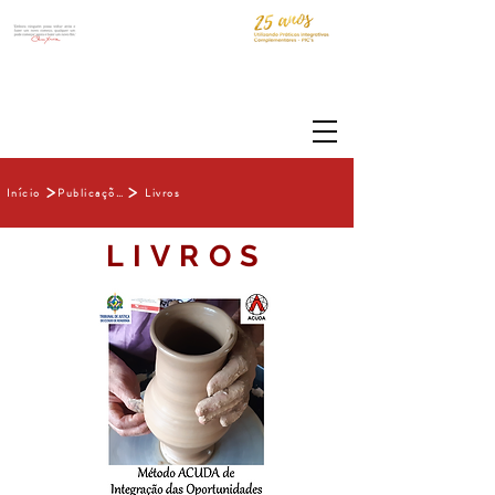
>
>
Início
Publicações
Livros
LIVROS